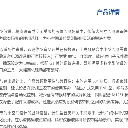
产品详情
储罐、精密设备或空间受限的液位监测场景中，传统大尺寸监测设备往
为此类场景的理想选择，为小空间液位监测提供灵活的解决方案。
适配性来看，该迷你型
音叉开关
在参数设计上充分贴合中小型监测需求：
需复杂电源改造即可直接接入；可耐受 80℃工作温度，能应对电子元件
；插深设定为 100mm，搭配 G1 付外螺纹连接，既能满足多数小型储
门的工具，大幅简化现场部署流程。
输出设计上，产品兼顾耐用性与兼容性：主体选用 304 材质，具备良
监测，延长设备在常规工况下的使用寿命；输出方式采用 PNP 型，能与
速传输与自动化控制，减少信号转换环节的故障风险；同时配备 M12*1 
仅降低了配件采购成本，还能灵活应对设备与控制柜之间的距离差异，尤
为小空间设计的监测设备，迷你型
音叉开关
不局限于 “迷你” 的体
化设计，在小型储罐液位监测、精密仪器液体补给控制等场景中，实现 “
供高性价比选择。