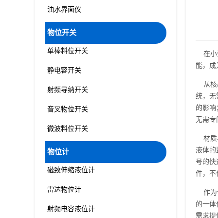
油水界面仪
物位开关
单棒料位开关
在小型
能，成
静电容开关
从核心
射频导纳开关
统，无
的影响
音叉物位开关
无需专
微波料位开关
材质与
液体的
物位计
号的快
磁致伸缩液位计
件，不
雷达物位计
作为专
的一体
射频电容液位计
需求提