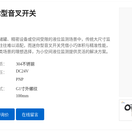
你型音叉开关
储罐、精密设备或空间受限的液位监测场景中，传统大尺寸监
往往难以适配，而迷你型音叉开关凭借小巧体积与精准性能，
类场景的理想选择，为小空间液位监测提供灵活的解决方案。
质：
304不锈钢
DC24V
压：
PNP
式：
G1寸外螺纹
100mm
即询价
在线留言