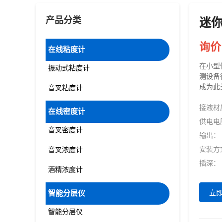
产品分类
迷
询价
在线粘度计
在小型
振动式粘度计
测设备
成为此
音叉粘度计
接液材
在线密度计
供电电
音叉密度计
输出：
安装方
音叉浓度计
插深：
酒精浓度计
智能分层仪
立
智能分层仪