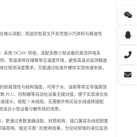
往难以适配，而迷你型
音叉开关
凭借小巧体积与精准性
采用 DC24V 供电，适配多数小型设备的直流供电系
散热、常温液体存储等常见温度环境，避免高温对监测精度
罐的液位探测深度需求，又能通过标准外螺纹实现快速安装，
好的耐腐蚀性与结构强度，可用于水、油类等常见非强腐蚀
多数 PLC、控制器等自动化设备无缝对接，便于实现液位信
标准接头，搭配 5 米线缆，无需额外购买延长线或转接配
其适合小型设备分散布局的场景。
积优势，更通过参数准确适配、材质耐用、接口兼容及线缆配套
即装即用、稳定可靠” 的使用效果，为空间受限的液位监测