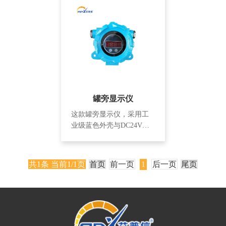
罐旁显示仪
这款罐旁显示仪，采用工
业级蓝色外壳与DC24V安
全供电。专为储罐液位、
温度等参数本地精准显示
设计，具备高防护等级与
共1条 当前1/1页
首页
前一页
1
后一页
尾页
清晰液晶屏。安装简便，
兼容性强，是化工、石油
等行业罐区本地监控的可
靠之选。