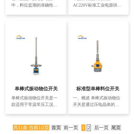
中，料位监测的准确性与
AC220V标准工业电源供
稳定性直接关系到生产流
电，适用于常温常压工况
程的稳定与顺畅。尤其是
环境。其核心部件采用
在高温环境下，普通料位
SUS304不锈钢材质制造，
开关往往难以承受严苛的
具有优异的耐腐蚀性和机
温度考验，而APX505 耐高
械强度，可耐受多种工业
温单棒料位开关的出现，
环境中的化学腐蚀和机械
为高温工况下的料位监测
磨损。设备总长度为
提供了理想解决方案。
400mm，这一经过优化的
APX505 耐高温单棒料位开
尺寸设计既能确保探测精
关在供电方式上展现出极
度，又能适应大多数工业
强的灵活性
容器的安装需求。
单棒式振动物位开关
标准型单棒料位开关
单棒式振动物位开关是一
一、概述 单棒式振动物位
款适用于常温常压工况的
开关是通过压电晶体的谐
高效物位控制设备，采用
振来引起其振动的，当受
AC220V电源供电，能准确
到物料阻尼作用时，振幅
监测各类物料的液位或料
急剧降低且频率和相位发
共11条 当前1/2页
首页
前一页
1
2
后一页
尾页
位状态。其连接方式严格
生明显变化，这些变化会