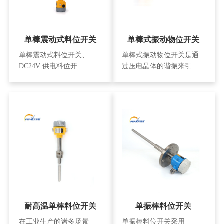
动频率也会明显下降，压
灵活适配各种安装需求，
电检测器件的输出信号的
为不同设备
单棒震动式料位开关
单棒式振动物位开关
单棒震动式料位开关、
单棒式振动物位开关是通
DC24V 供电料位开
过压电晶体的谐振来引起
关、-30~120℃宽温料位开
其振动的，当受到物料阻
关、G1 寸螺纹料位开关、
尼作用时，振幅急剧降低
270mm 杆长料位开关、继
且频率和相位发生明显变
电器输出料位开关、带散
化，这些变化会被内部电
热片料位开关、塑料格兰
子电路检测到，经过处理
头料位开关、高温胶密封
后，转换成开关信号输
料位开关，适配化工 / 仓储
出。该产品可以对料罐的
/ 机械制造，高精度工业液
高低位进行检测、控制和
位料位检测设备。
报警，适用于各种液体、
粉末、颗粒状固体。它实
用简单、运行
耐高温单棒料位开关
单振棒料位开关
在工业生产的诸多场景
单振棒料位开关采用