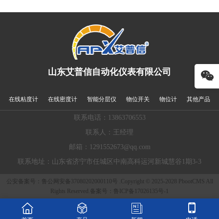
遵循HG/T 20592-2009标
被内部电子电路检测到，
准，配备DN50 PN16法
经过处理后，转换成开关
兰，确保在管道或容器上
信号输出。该产品可以对
实现稳固且密封的安装，
料罐的高低位进行检测、
适配多种工业场景的连接
控制和报警，适用于各种
需求。 该振动物位开关的
液体、粉末、颗粒状固
长度为400mm，可根据实
体。它实用简单、运行可
山东艾普信自动化仪表有限公司
际物
靠
在线粘度计
在线密度计
智能分层仪
物位开关
物位计
其他产品
联系电话：13863706553
联系人：王经理
邮箱：1291552673@qq.com
联系地址：山东省济宁市任城区中南高科运河新城慧谷1期3-3
公安备案号：鲁公网安备37080202000110号 .Copyright © 2025-2028 PbootCMS All
Rights Reserved.备案号：
鲁ICP备17026135号-1



