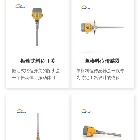
振动式料位开关
单棒料位传感器
振动式物位开关的探头是
单棒料位传感器是一款专
一个振动体，振动体可以
为特定工况设计的物位、
是音叉状或圆棒状，一般
料位检测设备，凭借其可
采用压电器件实现探头振
靠性能与定制化配置，广
动的驱动和检测。不接触
泛适用于多种物料的位态
物料时，振动探头在谐振
监测场景。 该传感器适配
频率下产生的自由振动，
常温环境，能在日常温度
当振动探头与被测物料接
条件下稳定工作，确保检
触时，由于物料的阻力或
测数据的准确性与一致
阻尼作用，振动探头的振
性。在连接方式上，采用
幅明显减小甚至停止，振
非标 DN50 法兰连接，可