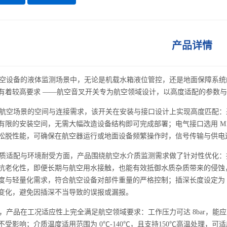
产品详情
设备的液体监测场景中，无论是机载水箱液位管控，还是地面保障系统
有着较高要求 ——航空
音叉开关
专为航空领域设计，以高度适配的参数与
空场景的空间与连接需求，该开关在安装与接口设计上实现高度匹配：采用
有限的安装空间，无需大幅改造设备结构即可完成部署；电气接口选用 M
松脱性能，可确保在航空器运行或地面设备频繁操作时，信号传输与供电
适配与环境耐受方面，产品围绕航空水介质监测需求做了针对性优化：接液
抗老化性，即便长期与航空用水接触，也能有效抵御水质杂质带来的侵蚀，延
度与轻量化需求，符合航空设备对部件重量的严格控制；插深长度设定为 
变化，避免因插深不当导致的误报或漏报。
产品在工况适应性上完全满足航空领域要求：工作压力可达 8bar，能
不受影响；介质温度适用范围为 0℃-140℃，且支持150℃高温处理，