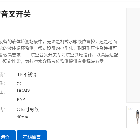
空音叉开关
设备的液体监测场景中，无论是机载水箱液位管控，还是地面
统的液体循环监测，都对设备的小型化、耐温耐压性及连接可
着较高要求 ——航空音叉开关专为航空领域设计，以高度适配
与稳定性能，为航空水介质液位监测提供专业解决方案。
质：
316不锈钢
质：
水
DC24V
压：
PNP
式：
G1/2寸螺纹
40mm
即询价
在线留言