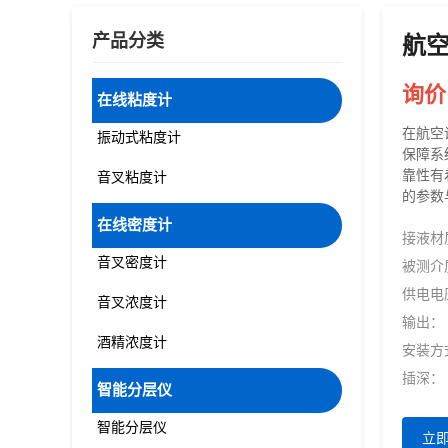
产品分类
航
询价
在线粘度计
在航空
振动式粘度计
保障系
靠性有
音叉粘度计
的参数
在线密度计
接液材
音叉密度计
被测介
供电电
音叉浓度计
输出：
酒精浓度计
安装方
插深：
智能分层仪
智能分层仪
立