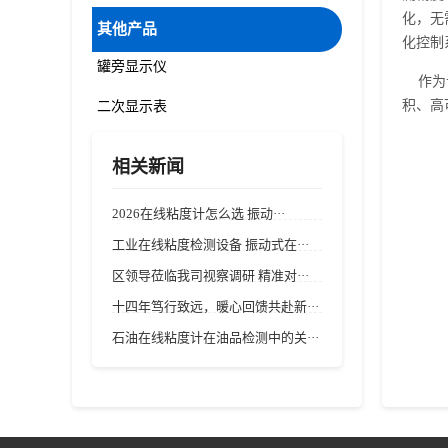
化，无
其他产品
化控制
罐旁显示仪
作为专
积、高
二次显示表
相关新闻
2026在线粘度计怎么选 振动···
工业在线粘度检测设备 振动式在···
区领导莅临我司视察调研 精准对···
十四年笃行致远，暖心回馈共赴新···
石油在线粘度计在油品检测中的关···