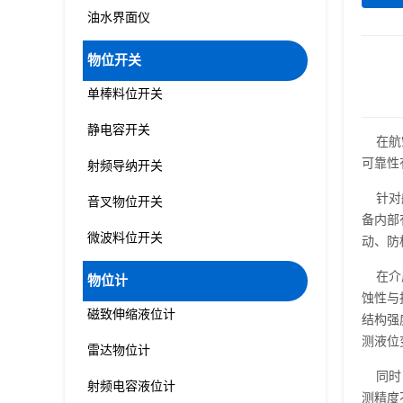
油水界面仪
物位开关
单棒料位开关
静电容开关
在航空
可靠性
射频导纳开关
针对航
音叉物位开关
备内部
微波料位开关
动、防
在介质
物位计
蚀性与
磁致伸缩液位计
结构强
测液位
雷达物位计
同时，
射频电容液位计
测精度