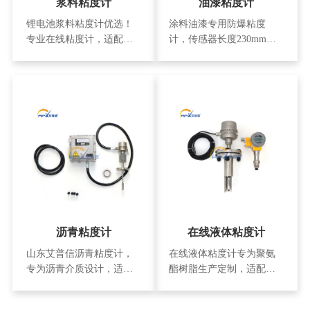
浆料粘度计
油漆粘度计
况，支持DC24V供电、4-
20mA信号输出，可对接工
锂电池浆料粘度计优选！
涂料油漆专用防爆粘度
控系统，实现软胶囊···
专业在线粘度计，适配
计，传感器长度230mm，
13~55℃全生产温域，精准
316不锈钢耐腐蚀，防爆设
监测研磨前后浆料粘度，
计适配易燃易爆工况，1%
DN100法兰连接，防爆设
高精度测量，4-
计，无缝适配锂电池严苛
20mA+RS485双输出，
生产工况。
DC24V供电，适配反应
釜、管道安装，满足生产
质控全流程需求。
沥青粘度计
在线液体粘度计
山东艾普信沥青粘度计，
在线液体粘度计专为聚氨
专为沥青介质设计，适配
酯树脂生产定制，适配
200~400℃高温、＜25MPa
SU304反应釜，DN50PN16
高压工况，测量范围0-
法兰连接，316不锈钢接液