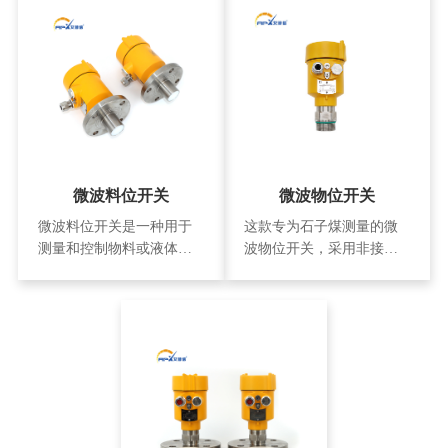
微波料位开关
微波物位开关
微波料位开关是一种用于
这款专为石子煤测量的微
测量和控制物料或液体的
波物位开关，采用非接触
高度或容器中物料的存在
式微波原理，有效解决粉
与否的设备。它利用微波
尘附着难题。量程0-5米，
信号的传播和反射原理，
传感器304不锈钢材质，耐
通过检测介质中的物料来
磨损。提供M20*1.5电气接
实现自动化控制和监测过
口与G1安装，220VAC供
程。微波料位开关在工业
电，DPDT继电器输出，适
生产、化工、食品加工等
用于-40℃至+80℃的严苛
领域具有广泛的应用。 微
工业环境，是煤电、冶金
波料位开关凭借其非接触
等行业物位控制的可靠之