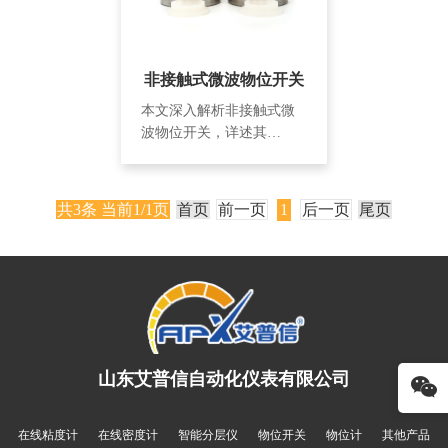
式测量、高精度、宽范围
选。
适应和可编程控制等特
点，在工业自动化和过程
非接触式微波物位开关
控制中扮演着重要角色。
随着技术的不断进步，微
本文深入解析非接触式微
波料位开关将继续发展，
波物位开关，详述其
并在更多领域发挥作用，
M20*1.5接口、DN50法兰
提高···
安装、2.5米检测距离、铝
与304不锈钢材质及24VDC
共3条 当前1/1页
首页
前一页
1
后一页
尾页
供电等关键参数。探讨其
在化工、食品、电力等行
业的精准物位测量应用，
并与传统物位开关对比，
展现其高精度、高稳定性
及低维护成本优势，为工
业自动化测量提供优选方
案。
山东艾普信自动化仪表有限公司
在线粘度计
在线密度计
智能分层仪
物位开关
物位计
其他产品