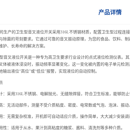
产品详情
生产的卫生型音叉液位开关采用316L不锈钢材质，配置卫生型过程连
与除菌的苛刻要求。它通过可靠的音叉振动原理，为您的食品、饮料、制
维护、长寿命的解决方案。
音叉液位开关是一种专为高卫生要求行业设计的点式液位检测仪表。其
叉体被液体浸没时，振动频率显著变化，这一变化被内置的电子单元检测并
地输出液位“高位”或“低位”报警，实现液位的自动控制。
点
计：采用316L不锈钢、电解抛光、无缝隙焊接，符合卫生标准，能够防
高：无活动部件，测量不受介质粘度、密度、电常数或气泡、泡沫、振动
用：无需复杂校准，开机即可自动适应介质，操作简单，大大减少安装调
用性：适用于从水、果汁到高粘度的糖浆、酱料、清洗剂等多种介质。