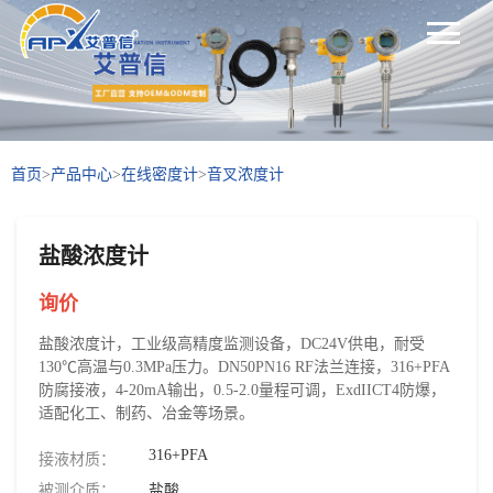
首页
>
产品中心
>
在线密度计
>
音叉浓度计
盐酸浓度计
询价
盐酸浓度计，工业级高精度监测设备，DC24V供电，耐受
130℃高温与0.3MPa压力。DN50PN16 RF法兰连接，316+PFA
防腐接液，4-20mA输出，0.5-2.0量程可调，ExdIICT4防爆，
适配化工、制药、冶金等场景。
316+PFA
接液材质：
被测介质：
盐酸