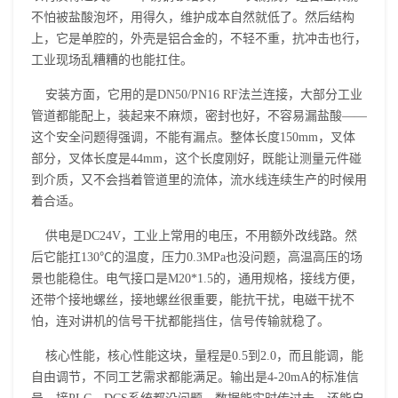
不怕被盐酸泡坏，用得久，维护成本自然就低了。然后结构
上，它是单腔的，外壳是铝合金的，不轻不重，抗冲击也行，
工业现场乱糟糟的也能扛住。
安装方面，它用的是DN50/PN16 RF法兰连接，大部分工业
管道都能配上，装起来不麻烦，密封也好，不容易漏盐酸——
这个安全问题得强调，不能有漏点。整体长度150mm，叉体
部分，叉体长度是44mm，这个长度刚好，既能让测量元件碰
到介质，又不会挡着管道里的流体，流水线连续生产的时候用
着合适。
供电是DC24V，工业上常用的电压，不用额外改线路。然
后它能扛130℃的温度，压力0.3MPa也没问题，高温高压的场
景也能稳住。电气接口是M20*1.5的，通用规格，接线方便，
还带个接地螺丝，接地螺丝很重要，能抗干扰，电磁干扰不
怕，连对讲机的信号干扰都能挡住，信号传输就稳了。
核心性能，核心性能这块，量程是0.5到2.0，而且能调，能
自由调节，不同工艺需求都能满足。输出是4-20mA的标准信