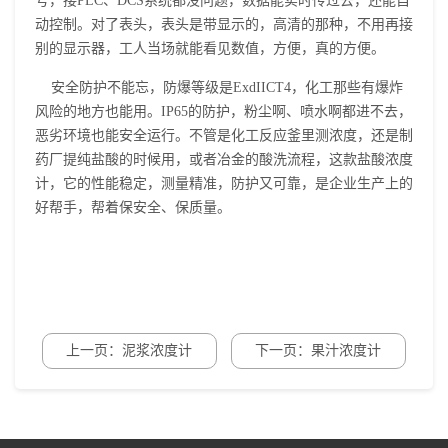
号，接PLC、DCS系统都没问题，数据能实时传过去，还能自
动控制。对了表头，表头是带显示的，高清的那种，不用再接
别的显示器，工人当场就能看见数值，方便，真的方便。
安全防护不能忘，防爆等级是ExdIICT4，化工那些有爆炸
风险的地方也能用。IP65的防护，粉尘啊、喷水啊都进不去，
恶劣环境也能安全运行。不管是化工反应釜里测浓度，还是制
药厂提纯盐酸的时候用，或者冶金的酸洗流程，这款盐酸浓度
计，它的性能稳定，测量精准，防护又可靠，是企业生产上的
好帮手，帮着保安全、保质量。
上一页：泥浆浓度计
下一页：果汁浓度计