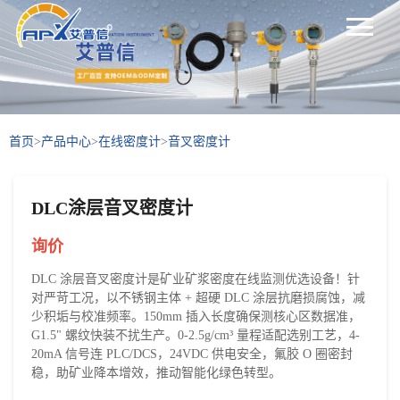
首页
>
产品中心
>
在线密度计
>
音叉密度计
DLC涂层音叉密度计
询价
DLC 涂层音叉密度计是矿业矿浆密度在线监测优选设备！针
对严苛工况，以不锈钢主体 + 超硬 DLC 涂层抗磨损腐蚀，减
少积垢与校准频率。150mm 插入长度确保测核心区数据准，
G1.5" 螺纹快装不扰生产。0-2.5g/cm³ 量程适配选别工艺，4-
20mA 信号连 PLC/DCS，24VDC 供电安全，氟胶 O 圈密封
稳，助矿业降本增效，推动智能化绿色转型。