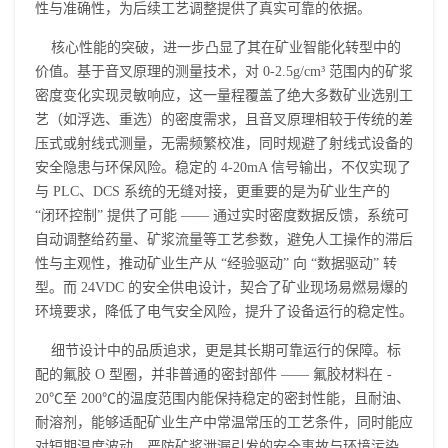
性与准确性，为后续工艺调整提供了真实可靠的依据。
核心性能的突破，进一步凸显了其在矿业智能化转型中的
价值。基于音叉原理的测量技术，对 0-2.5g/cm³ 范围内的矿浆
密度变化实现灵敏响应，这一量程覆盖了绝大多数矿业选别工
艺（如浮选、重选）的密度需求，且音叉原理相较于传统的差
压式或射线式测量，无需频繁校准，同时规避了射线式设备的
安全隐患与环保风险。稳定的 4-20mA 信号输出，不仅实现了
与 PLC、DCS 系统的无缝对接，更重要的是为矿业生产的
“闭环控制” 提供了可能 —— 通过实时密度数据反馈，系统可
自动调整给药量、矿浆流量等工艺参数，避免人工操作的滞后
性与主观性，推动矿业生产从 “经验驱动” 向 “数据驱动” 转
型。而 24VDC 的安全供电设计，契合了矿业现场易燃易爆的
环境要求，降低了电气安全风险，提升了设备运行的稳定性。
细节设计中的品质追求，更是其长期可靠运行的保障。标
配的氟胶 O 型圈，并非普通的密封部件 —— 氟胶材料在 -
20℃至 200℃的温度范围内能保持稳定的密封性能，且耐油、
耐溶剂，能够适配矿业生产中常温常压的工艺条件，同时能应
对短期温度波动，严防矿浆泄漏引发的安全事故与环境污染。