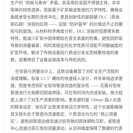
生产的 “损耗与寿命” 矛盾。其采用的坚固不锈钢主体，并非
简单的材质选择，而是基于矿浆输送管道的力学特性，确保设
备能承受长期的流体冲击；更具创新性的是超硬 DLC（类金
刚石碳）涂层的应用 —— 这层 “防护盔甲” 的价值远不止抗磨
损与防腐蚀。从材料科学角度分析，DLC 涂层的低摩擦系数
特性，能减少矿浆中固体颗粒在音叉表面的附着，避免因积垢
导致的测量偏差，同时其稳定的化学性质可适配不同酸碱度的
矿浆环境，解决了传统设备因介质成分变化而频繁校准的难
题，显著降低了设备运维成本与停机风险。
在安装与测量设计上，这款设备展现了对矿业生产流程的
深度理解。标准 G1.5" 螺纹的快速接入设计，并非单纯追求便
捷，而是考虑到矿业现场管道改造的复杂性 —— 无需对现有
管道进行大规模切割或焊接，可在短时间内完成安装，很大程
度上减少了对生产进度的影响。更关键的是 150mm 插入长度
的精准设定：结合矿业管道流体动力学特性，这个长度能确保
音叉探头处于管道内流速稳定、介质混合均匀的 “核心测量
区”，避免因管道边缘流速过低导致的固体颗粒沉积，或管道
中心流速过高引发的测量波动，从空间维度保障了数据的代表