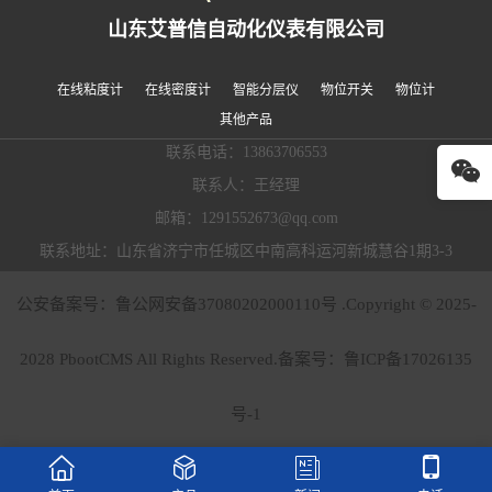
山东艾普信自动化仪表有限公司
在线粘度计
在线密度计
智能分层仪
物位开关
物位计
其他产品
联系电话：13863706553
联系人：王经理
邮箱：1291552673@qq.com
联系地址：山东省济宁市任城区中南高科运河新城慧谷1期3-3
公安备案号：鲁公网安备37080202000110号 .Copyright © 2025-
2028 PbootCMS All Rights Reserved.备案号：
鲁ICP备17026135
号-1



