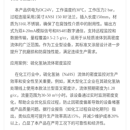
本产品供电为DC24V，工作温度约30℃，工作压力2 bar，
过程连接采用2英寸ANSI 150 RF法兰，插入长度150mm，材
质为316L不锈钢，确保了在腐蚀性介质中的耐用性。输出方
式为双4-20mA模拟信号和RS485数字通信，支持远程监控和
数据传输，量程覆盖0.5-2.5 g/cc，适用于从轻质液体到高密度
流体的广泛范围。作为工业型设备，其标准叉涂层设计进一步
提升了抗磨损和防腐蚀性能，满足连续生产需求。
应用案例：硫化氢钠流体密度监控
在化工行业中，硫化氢钠（NaHS）流体的密度监控对生产
效率和安全性至关重要。例如，某大型化工企业在其硫化氢钠
处理线上使用本款法兰型
音叉密度计
，流体预期密度为1.28
g/cc，流量范围为30-50 m³/小时。该设备通过实时监测密度变
化，帮助企业优化反应过程，防止因密度偏差导致的设备堵塞
或产品质量问题。据行业报告（如化工过程自动化期刊）指
出，类似应用可提升生产效率高达15%，并减少维护成本20%
以上，凸显了本产品在严苛工况下的可靠性和经济性。