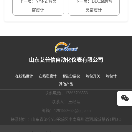
上一页：分体式音叉
下一页：DLC涂层音
密度计
叉密度计
山东艾普信自动化仪表有限公司
在线粘度计
在线密度计
智能分层仪
物位开关
物位计
其他产品
联系电话：13863706553
联系人：王经理
邮箱：1291552673@qq.com
联系地址：山东省济宁市任城区中南高科运河新城慧谷1期3-3