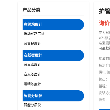
产品分类
护
询价
在线粘度计
专为碳
振动式粘度计
40%
准监测
音叉粘度计
可靠数
在线密度计
接液材
音叉密度计
被测介
供电电
音叉浓度计
输出：
酒精浓度计
量程：
安装方
智能分层仪
插深：
智能分层仪