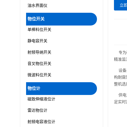
立
油水界面仪
物位开关
单棒料位开关
静电容开关
射频导纳开关
专为碳
精准监
音叉物位开关
设备采
微波料位开关
构耐腐
整机选
物位计
供电方
磁致伸缩液位计
足实时
雷达物位计
射频电容液位计