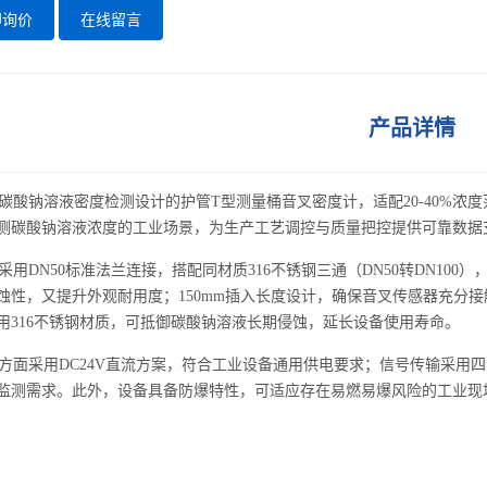
即询价
在线留言
产品详情
酸钠溶液密度检测设计的护管T型测量桶
音叉密度计
，适配20-40%
测碳酸钠溶液浓度的工业场景，为生产工艺调控与质量把控提供可靠数据
用DN50标准法兰连接，搭配同材质316不锈钢三通（DN50转DN100
蚀性，又提升外观耐用度；150mm插入长度设计，确保音叉传感器充分
用316不锈钢材质，可抵御碳酸钠溶液长期侵蚀，延长设备使用寿命。
面采用DC24V直流方案，符合工业设备通用供电要求；信号传输采用四线
监测需求。此外，设备具备防爆特性，可适应存在易燃易爆风险的工业现