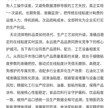
免人工操作误差，又避免数据漂移导致的工艺失控，真正实现
“一次装机、长期免管、准确监测”，把传统在线粘度计耗费的
运维人力、停机损耗、次品损耗成本，全部转化为企业实打实
的生产利润。
无论流体物料品类如何迭代、生产工艺如何升级，准确且稳
定的在线粘度实时监测，永远是产品品质同质化竞争下的核心
护城河。当下各行业同类产品原料、配方、工艺设备相差无
几，从而拉开市场口碑与产品质量差距的关键，就在于细微粘
度参数的准确把控。振动式在线粘度计凭借无磨损、高稳定、
免维护的专属优势，适配多行业差异化生产场景：石油化工领
域准确监测炼化原油、润滑油粘度，规避管道堵塞与设备过载
风险；精细化工行业严控涂料、油墨、胶粘剂粘度，保障产品
涂布、粘接核心性能稳定；食品饮料行业守护酱料、饮品粘度
一致，维持产品口感统一且生产数据全程可追溯；生物医药及
新能源锂电领域，准确管控药液、电池浆料粘度，满足精密制