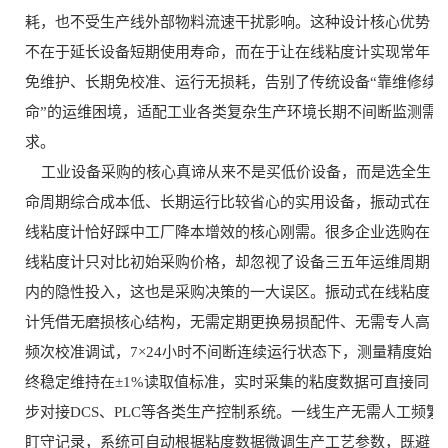
耗，也不受生产线外部物料流速干扰影响。这种设计核心优势
不在于延长设备短期使用寿命，而在于让在线粘度计实现常年
免维护、长期免校准、运行无损耗，告别了传统设备“靠维修续
命”的运维困境，适配工业各类复杂生产环境长期不间断监测需
求。
工业设备采购的核心真谛从来不是买低价设备，而是选全生
命周期综合成本低、长期运行比较省心的实用设备，振动式在
线粘度计恰好踩中工厂降本增效的核心刚需。很多企业选购在
线粘度计只对比初始采购价格，却忽视了设备三五年运维周期
内的隐性投入，这也是采购决策的一大误区。振动式在线粘度
计凭借无磨损核心结构，无需定期更换易损配件、无需专人高
频次校准调试，7×24小时不间断连续运行状态下，测量精度始
终稳定维持在±1%读取值标准，实时采集的粘度数据可直接同
步对接DCS、PLC等各类生产控制系统。一线生产无需人工频繁
盯守记录，系统可自动根据粘度数据微调生产工艺参数，既避