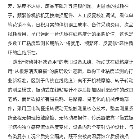
差、粘度不达标、废品率飙升等连锁问题。更隐蔽的损耗在
于，频繁停机拆机更换磨损配件、人工反复校准调试，看似单
笔花销不高，日积月累的停机误工成本、备件采购费用、次品
损耗费用，早已远超一台优质在线粘度计的采购价值，这也是
多数工厂粘度监测长期陷入“将就用、频繁坏、反复修”恶性循
环的症结所在。
跳出“修修补补凑合用”的老旧设备思维，振动式在线粘度计
用“从根源消灭磨损”的底层设计逻辑，重构工业粘度监测的行
业新标准。区别于传统在线粘度计离不开机械摩擦、转子转动
的测量模式，振动式在线粘度计不走后期加固耐磨配件的改良
老路，而是砍掉所有易损耗、易摩擦、易老化的机械传动部
件，采用压电陶瓷扭转振动无接触测量核心技术。整套测量系
统全程无物理接触摩擦、无转动易损件，传感器依靠平衡式振
子结构独立感应流体粘度变化，设备内部全密封防护设计，与
各类复杂工况介质完全隔离，既不会被高温腐蚀介质侵蚀损