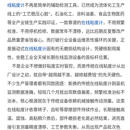
线粘度计
不再是简单的辅助检测工具，已然成为流体化工生产
线上的“工艺稳压心脏”。石油化工、涂料油墨、食品生物医药
等全产业链生产实践印证，一款靠谱的
在线粘度计
，不用频繁
校准、不用停机检修、数据常年不漂移，远比后期反复整改产
品质量更省钱省心。而打破行业设备运维恶性循环的关键，正
是振动式
在线粘度计
固有的无磨损结构设计，凭硬核耐用属
性，坐稳工业全天候长期在线监测设备的首标杆位置。
不是企业不想做好粘度实时管控，而是传统在线粘度计从出
厂设计之初，就自带“越用越不准、越修越费钱”的先天硬伤。
不少生产管理者都有同款困惑：新换的传统在线粘度计刚装机
监测数据准确，短短几个月就出现数值偏差，频繁校准治标不
治本，核心根源就在于传统设备依赖机械接触传动测量。这类
在线粘度计依靠转子、齿轮等摩擦部件持续作业，长期接触高
温、腐蚀、高粘稠介质后，部件磨损老化是必然结果，进而直
接引发测量精度漂移、工艺参数失衡，从而出现产品批次色