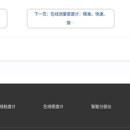
的
下一页：在线测量密度计：精准、快速、
值···
线粘度计
在线密度计
智能分层仪