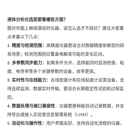
液体分析仪选型要看哪些方面？
面对市面上琳琅满目的仪器，该怎么选才不踩坑？建议大家重
点考量以下几点：
1. 精度与检测范围：
高精度仪器更适合对数据精度依赖型的研
发场景；检测范围则应覆盖电解液可能的变化区间。
2. 多参数同步能力：
如果条件允许，选择能同时监测密度、粘
度、电导率等多个关键参数的设备，效率更高。
3. 实时性与在线能力：
在线密度计和在线粘度计这类设备，支
持连续监测、数据实时传输，更适合长期稳定性试验和过程监
控。
4. 数据处理与接口兼容性
：仪器要那种能自动记录数据，并支
持导出或接入实验室信息管理系统（LIMS）。
5. 自动化与操作性：
用户界面友好、支持自动化流程的仪器，