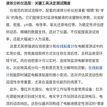
液体分析仪选型：关键工具决定测试精度
在规范的测试流程中，配套的液体分析仪扮演着“眼睛”和“哨
兵”的角色。它们能够实时监测电解液的关键物化参数，比如粘
度、密度、pH值、电导率、氧化还原电位等，为稳定性评估提
供动态、精确的数据支持。选对了仪器，不仅能提高测试效
率，还能大幅减少人为误差。
这里尤其想强调在线密度计和
在线粘度计
在电解液测试中的
实用价值。传统离线取样方式往往存在滞后性，且样品易受环
境干扰。而在线密度计可以实时、连续地监测电解液密度变
化，对反映其成分均一性和是否发生分解特别灵敏；
在线粘度
计
则能即时捕捉电解液粘度的微小变动，这对评估其流动性和
润湿性非常重要，尤其在温度变化剧烈的场景下。
此外，像红外光谱仪、电化学工作站等也是常用设备：红外
光谱能快速识别成分变化，电化学工作站则适合监测电压、电
流的动态响应。这些仪器共同构成了电解液稳定性测试的“数据