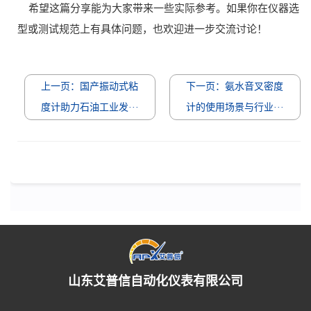
希望这篇分享能为大家带来一些实际参考。如果你在仪器选
型或测试规范上有具体问题，也欢迎进一步交流讨论！
上一页：国产振动式粘
下一页：氨水音叉密度
度计助力石油工业发···
计的使用场景与行业···
山东艾普信自动化仪表有限公司