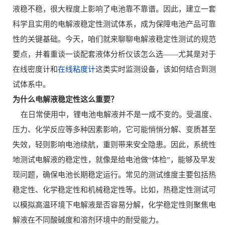
液稳不稳，很大程度上影响了电池靠不靠谱。因此，建立一套
科学且实用的电解液稳定性测试体系，成为保障电池产品可靠
性的关键基础。今天，咱们就来聊聊电解液稳定性测试的规范
要点，并着重谈一谈配套液体分析仪该怎么选——尤其是对于
在线密度计和
在线粘度计
这类实时监测设备，该如何结合到测
试体系中。
为什么电解液稳定性这么重要？
在日常使用中，锂电池电解液并不是一成不变的。受温度、
压力、化学反应等多种因素影响，它可能悄悄分解、变质甚至
失效，轻则影响电池续航，重则带来安全隐患。因此，系统性
地测试电解液的稳定性，就像是给电池做“体检”，能够及早发
现问题，确保电池长期稳定运行。常见的测试维度主要包括热
稳定性、化学稳定性和机械稳定性等。比如，热稳定性测试可
以模拟高温环境下电解液是否容易分解，化学稳定性则聚焦电
解液在不同酸碱度和溶剂环境中的耐受能力。