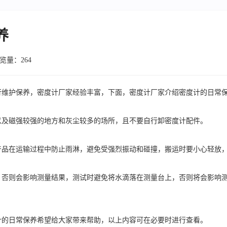
养
览量：264
行维护保养，密度计厂家经验丰富，下面，密度计厂家介绍密度计的日常
以及磁强较强的地方和灰尘较多的场所，且不要自行卸密度计配件。
产品在运输过程中防止雨淋，避免受强烈振动和碰撞，搬运时要小心轻放
，否则会影响测量结果，测试时避免将水滴落在测量台上，否则将会影响
计的日常保养希望给大家带来帮助，以上内容可在必要时进行查看。