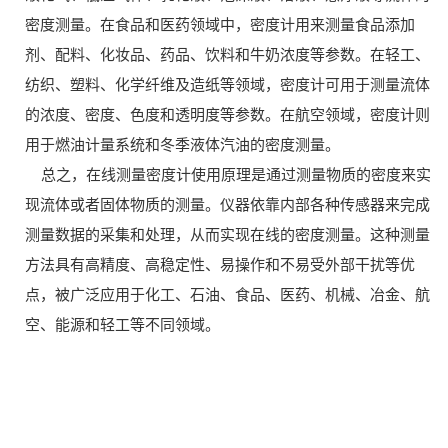
密度测量。在食品和医药领域中，密度计用来测量食品添加
剂、配料、化妆品、药品、饮料和牛奶浓度等参数。在轻工、
纺织、塑料、化学纤维及造纸等领域，密度计可用于测量流体
的浓度、密度、色度和透明度等参数。在航空领域，密度计则
用于燃油计量系统和冬季液体汽油的密度测量。
总之，在线测量密度计使用原理是通过测量物质的密度来实
现流体或者固体物质的测量。仪器依靠内部各种传感器来完成
测量数据的采集和处理，从而实现在线的密度测量。这种测量
方法具有高精度、高稳定性、易操作和不易受外部干扰等优
点，被广泛应用于化工、石油、食品、医药、机械、冶金、航
空、能源和轻工等不同领域。