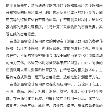
的测量仪器中，然后通过仪器内部的传感器或者压力传感器来
获知物质的质量和体积。利用物质质量和体积的相互关系，即
密度等的特征来进行密度的测量。在密度测量过程中，通过仪
器内部的数据处理程序，进行计算并采集物质的密度数据，实
现在线的密度测量。
在线测量密度计使用原理的关键在于测量仪器内部的各种传
感器，如压力传感器、声速传感器、放射性滋补仪等。在测量
过程中，不同的物质密度值会引起不同的声速变化和流体流动
的压力变化，这些变化均可被仪器感应和识别。由此，物质的
密度就可以通过测量和计算获取。在传感器的相关技术中，主
要有电容式测量、超声波密度测量、放射性滋补测量等方法。
在线测量密度计使用原理在实际应用中，广泛应用于化工、
石油、食品、医药、机械、冶金、航空、能源、轻工等各个领
域。在石油和化工领域，密度计被广泛应用于油品、化学品、
液化气、低温气体、乳化液、泡沫液、溶液、悬浮液等流体的