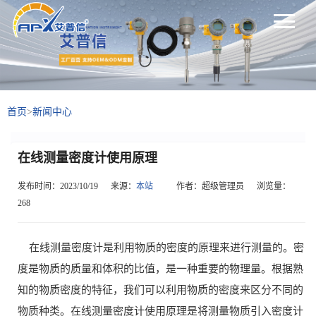
首页
>
新闻中心
在线测量密度计使用原理
发布时间：2023/10/19
来源：
本站
作者：超级管理员
浏览量：
268
在线测量密度计是利用物质的密度的原理来进行测量的。密
度是物质的质量和体积的比值，是一种重要的物理量。根据熟
知的物质密度的特征，我们可以利用物质的密度来区分不同的
物质种类。在线测量密度计使用原理是将测量物质引入密度计