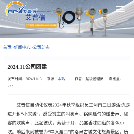
首页
>
新闻中心
>
公司动态
2024.11公司团建
发布时间：2024/11/13
来源：
本站
作者：超级管理员
浏览量：
277
艾普信自动化仪表2024年秋季组织员工河南三日游活动,走
进开封“小宋城”，感受摊主的叫卖声、锅碗瓢勺的碰击声、顾
客的欢笑声，此起彼伏，萦萦于耳，品尝香味四溢的各色小
吃。随后来到被誉为“中原渡口”的洛邑古城文化旅游景区，历