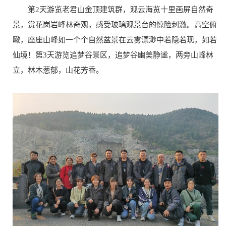
第2天游览老君山金顶建筑群，观云海览十里画屏自然奇
景，赏花岗岩峰林奇观，感受玻璃观景台的惊险刺激。高空俯
瞰，座座山峰如一个个自然盆景在云雾漂渺中若隐若现，如若
仙境！第3天游览追梦谷景区，追梦谷幽美静谧，两旁山峰林
立，林木葱郁，山花芳香。