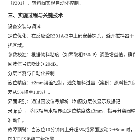
（P301）、转料阀实现自动化控制。
三、实施过程与关键技术
设备安装与调试
定位优化：在反应釜R301A/B中上部安装探头，避开搅拌器干
扰区域。
参数校准：根据物料粘度（如萃取相350cP）调整增益值，确保
回波信号信噪比＞20dB。
分层监测与自动化控制
液位精度：±2mm误差控制，避免加料过量（案例：原料投加误
差从5%降至1.8%）。
界面识别：通过回波信号解析（如图分层仪显示数据记
录.jpg），萃取相与水相界面定位精度达±3mm，指导分离阀精
准动作。
故障预警：当液位10分钟内上升超5%或界面波动＞±8mm时，
触发DCS系统三级报警。