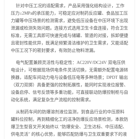
针对中压工况的适配需求，产品采用强化结构设计，工作
压力≤2MPa的承压能力，可稳定应对制药反应罐、食品加工压
力罐等中压场景的检测需求，避免低压设备在中压环境下出现
泄漏或检测失效问题。连接方式选用卫生卡盘连接，符合卫生
标准，无需工具即可快速完成与储罐、管道的对接，拆卸便捷
且密封性能优异，既满足频繁清洁维护的卫生需求，又能适配
中压工况下的密封要求，有效防止物料泄漏。
电气配置兼顾灵活性与稳定性：AC220V/DC24V 双电压供
电设计，可根据现场供电条件灵活切换，无需额外配置电源转
换器，适配车间动力电与设备低压电等多种场景；DPDT 输出
（双刀双掷）具备更强的控制拓展性，能同时实现液位报警、
设备启停、信号反馈等多重功能，可直接联动防爆控制柜与自
动化系统，满足复杂生产流程的控制需求。
从制药车间的防爆溶剂液位监测，到食品行业的中压原料
罐料位控制，再到精细化工的洁净防爆反应场景检测，本款防
爆卫生型
音叉开关
始终以 “防爆安全、卫生达标、中压适配、
供电灵活” 的核心优势，能够匹配防爆与卫生双重要求下的液