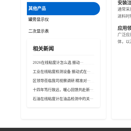
安装
其他产品
通常采
进料时
罐旁显示仪
应用
二次显示表
广泛应
体，以
相关新闻
2026在线粘度计怎么选 振动···
工业在线粘度检测设备 振动式在···
区领导莅临我司视察调研 精准对···
十四年笃行致远，暖心回馈共赴新···
石油在线粘度计在油品检测中的关···