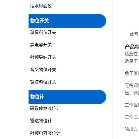
油水界面仪
物位开关
单棒料位开关
此音叉
静电容开关
产品
适应性
射频导纳开关
适用于
音叉物位开关
免于维
微波料位开关
无需调
压：通常
物位计
工作温度
磁致伸缩液位计
工作压力
雷达物位计
输出方
射频电容液位计