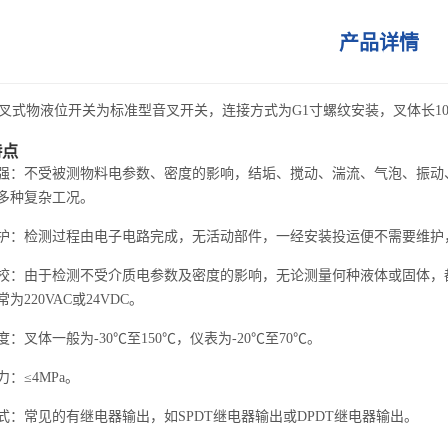
产品详情
式物液位开关为标准型
音叉开关
，连接方式为G1寸螺纹安装，叉体长1
特点
强：不受被测物料电参数、密度的影响，结垢、搅动、湍流、气泡、振动
多种复杂工况。
护：检测过程由电子电路完成，无活动部件，一经安装投运便不需要维护
校：由于检测不受介质电参数及密度的影响，无论测量何种液体或固体，都
为220VAC或24VDC。
：叉体一般为-30℃至150℃，仪表为-20℃至70℃。
：≤4MPa。
式：常见的有继电器输出，如SPDT继电器输出或DPDT继电器输出。