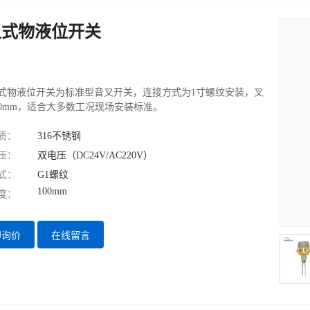
叉式物液位开关
式物液位开关为标准型音叉开关，连接方式为1寸螺纹安装，叉
00mm，适合大多数工况现场安装标准。
质：
316不锈钢
压：
双电压（DC24V/AC220V）
式：
G1螺纹
100mm
度：
即询价
在线留言