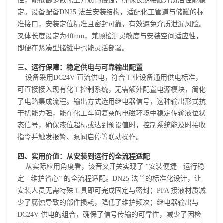
性，能抵御多数化工介质的侵蚀，确保长期接触介质后性能稳
定。设备配备DN25 法兰安装结构，适配化工管道与储罐的标
准接口，安装定位精准且密封可靠，有效避免介质泄漏风险。
叉体长度设定为40mm，兼顾检测灵敏度与安装空间适应性，
即便在紧凑型储罐中也能灵活部署。
三、运行保障：稳定供电与可靠输出配置
设备采用DC24V 直流供电，符合工业设备通用供电标准，
可直接接入现有化工控制系统，无需额外配置电源模块，简化
了电路集成流程。输出方式选用继电器信号，这种输出形式抗
干扰能力强，能在化工车间复杂的电磁环境中稳定传输液位状
态信号，确保液位超标或达到预设值时，控制系统能及时接收
指令并触发报警、泵阀启停等联动操作。
四、实用价值：从安装到运行的全流程适配
从实际应用角度看，该
音叉开关
实现了 “安装便捷 - 运行稳
定 - 维护省心” 的全流程适配。DN25 法兰的标准化设计，让
安装人员无需特殊工具即可完成固定与密封；PFA 接液材质减
少了腐蚀导致的部件损耗，降低了维护频次；继电器输出与
DC24V 供电的组合，确保了信号传输的可靠性，减少了因检