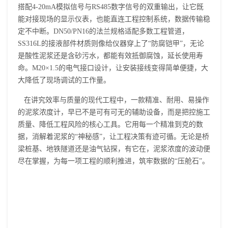
搭配4-20mA模拟信号与RS485数字信号的双重输出，让它既
能对接现场的显示仪表，也能直连工程控制系统，数据传输稳
定不中断。DN50/PN16的法兰规格适配多数工程管道，
SS316L的接液部件材质则像给仪器穿上了“防腐铠甲”，无论
是酸性泥浆还是含砂污水，都能有效抵御腐蚀，延长使用寿
命。M20×1.5的电气接口设计，让安装接线变得简单便捷，大
大降低了现场调试的工作量。
在讲究效率与质量的现代工程中，一款精准、耐用、易操作
的泥浆浓度计，早已不是可有可无的辅助设备，而是把控施工
质量、降低工程风险的核心工具。它用每一个精准到克的数
据，消解着泥浆的“神秘感”，让工程决策有迹可循。无论是桥
梁桩基、地铁隧道还是油气钻探，有它在，泥浆浓度的波动便
尽在掌握，为每一项工程的顺利推进，筑牢数据的“压舱石”。