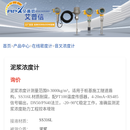
首页
>
产品中心
>
在线密度计
>
音叉浓度计
泥浆浓度计
询价
泥浆浓度计测量范围0-3000kg/m³，适用于桩基施工隧道盾
构，SS316L材质耐腐，配PT100温度传感器，4-20mA+RS485
信号输出，DN50/PN40法兰，-20~90℃稳定工作，准确监测泥
浆浓度助力工程控本增效
SS316L
接液材质：
被测介质：
泥浆