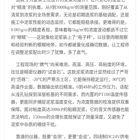
对“精准”的执着。从0到3000kg/m³的测量范围，刚好覆盖了从
清浆到浓浆的全场景需求，无论是初期造浆的基础调配，还是
施工中泥浆性能的动态监控，它都能稳稳承接。更难得的是，
0.001g/cc的精度表现，意味着每1kg/m³的浓度波动都逃不过它
的“眼睛”——这就像给泥浆装上了“电子秤”，以往靠肉眼观察
和经验判断的模糊地带，如今都被量化成确切数据，让工程师
在调整泥浆配比时少了犹豫，多了底气。
工程现场的“脾气”向来难测，高温、高压、高粘度的环境，
往往是精密仪器的“试金石”。这款泥浆浓度计显然经过了严苛
的“历练”：-20℃的严寒冻土区，它能保持稳定运行；90℃的
高温作业面，数据输出依旧精准。0到4MPa的工作压力，适配
从浅孔钻探到深层桩基的不同需求，而内置的PT100温度传感
器，更能同步捕捉泥浆温度变化，为浓度数据的校准提供双重
保障。面对粘度高达2000cP的粘稠泥浆，它的音叉传感器也能
灵活响应，150mm的合理长度既保证了测量深度，又避免了
泥浆中杂质的缠绕干扰。
靠谱的仪器，既要“会测”，更要“会说”。四线制DC24V供电