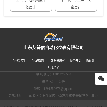
上一页：在线密度计
下一页：法兰型音叉
浓度计
密度计
山东艾普信自动化仪表有限公司
在线粘度计
在线密度计
智能分层仪
物位开关
物位计
其他产品
联系电话：13863706553
联系人：王经理
邮箱：1291552673@qq.com
联系地址：山东省济宁市任城区中南高科运河新城慧谷1期3-3