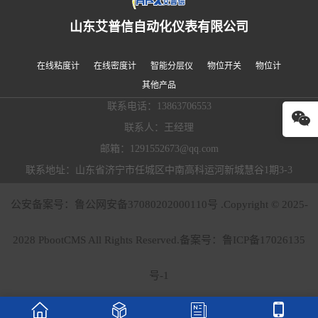
山东艾普信自动化仪表有限公司
在线粘度计
在线密度计
智能分层仪
物位开关
物位计
其他产品
联系电话：13863706553
联系人：王经理
邮箱：1291552673@qq.com
联系地址：山东省济宁市任城区中南高科运河新城慧谷1期3-3
公安备案号：鲁公网安备37080202000110号 .Copyright © 2025-
2028 PbootCMS All Rights Reserved.备案号：
鲁ICP备17026135
号-1



