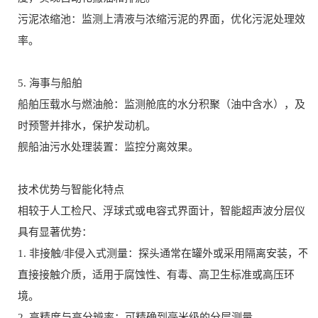
污泥浓缩池：监测上清液与浓缩污泥的界面，优化污泥处理效
率。
5. 海事与船舶
船舶压载水与燃油舱：监测舱底的水分积聚（油中含水），及
时预警并排水，保护发动机。
舰船油污水处理装置：监控分离效果。
技术优势与智能化特点
相较于人工检尺、浮球式或电容式界面计，智能超声波分层仪
具有显著优势：
1. 非接触/非侵入式测量：探头通常在罐外或采用隔离安装，不
直接接触介质，适用于腐蚀性、有毒、高卫生标准或高压环
境。
2. 高精度与高分辨率：可精确到毫米级的分层测量。