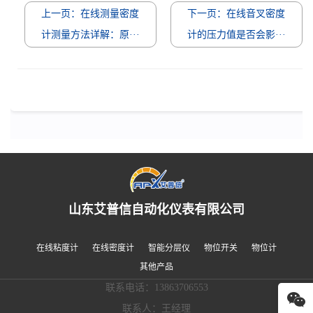
上一页：在线测量密度
下一页：在线音叉密度
计测量方法详解：原···
计的压力值是否会影···
山东艾普信自动化仪表有限公司
在线粘度计
在线密度计
智能分层仪
物位开关
物位计
其他产品
联系电话：13863706553
联系人：王经理