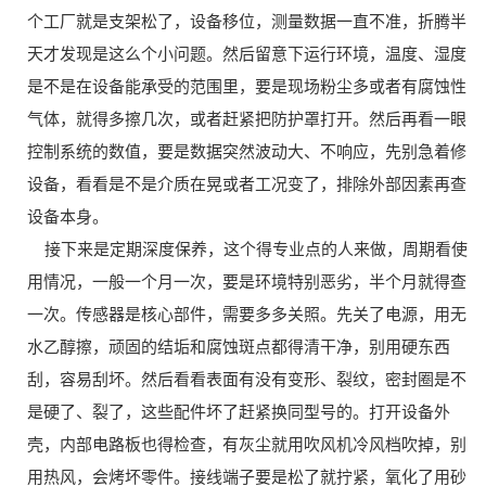
个工厂就是支架松了，设备移位，测量数据一直不准，折腾半
天才发现是这么个小问题。然后留意下运行环境，温度、湿度
是不是在设备能承受的范围里，要是现场粉尘多或者有腐蚀性
气体，就得多擦几次，或者赶紧把防护罩打开。然后再看一眼
控制系统的数值，要是数据突然波动大、不响应，先别急着修
设备，看看是不是介质在晃或者工况变了，排除外部因素再查
设备本身。
接下来是定期深度保养，这个得专业点的人来做，周期看使
用情况，一般一个月一次，要是环境特别恶劣，半个月就得查
一次。传感器是核心部件，需要多多关照。先关了电源，用无
水乙醇擦，顽固的结垢和腐蚀斑点都得清干净，别用硬东西
刮，容易刮坏。然后看看表面有没有变形、裂纹，密封圈是不
是硬了、裂了，这些配件坏了赶紧换同型号的。打开设备外
壳，内部电路板也得检查，有灰尘就用吹风机冷风档吹掉，别
用热风，会烤坏零件。接线端子要是松了就拧紧，氧化了用砂