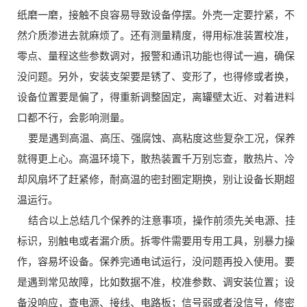
纸磨一磨，接触不良容易导致设备停摆。外壳一定要拧紧，不
然介质渗进去就麻烦了。还有测量精度，得用标准装置校准，
零点、量程这些参数调对，报警和通讯功能也得试一遍，确保
没问题。另外，安装支架要是锈了、变形了，也得修或者换，
设备位置要是偏了，得重新调整固定，离罐壁太近、对着进料
口都不行，会影响测量。
要是遇到高温、高压、强腐蚀、高粘度这些复杂工况，保养
就得更上心。高温环境下，散热装置千万别忘查，散热片、冷
却风扇坏了赶紧修，耐高温的密封圈定期换，别让设备长期超
温运行。
结合以上总结几个保养的注意事项，操作前须先关电源、挂
标识，别触电或者漏介质。拆零件需要用专用工具，别暴力操
作，容易坏设备。保养完通电试运行，没问题再投入使用。要
是遇到常见故障，比如数据不准，校准参数、调安装位置；设
备没响应，查电源、接线、电路板；信号弱或者没信号，修密