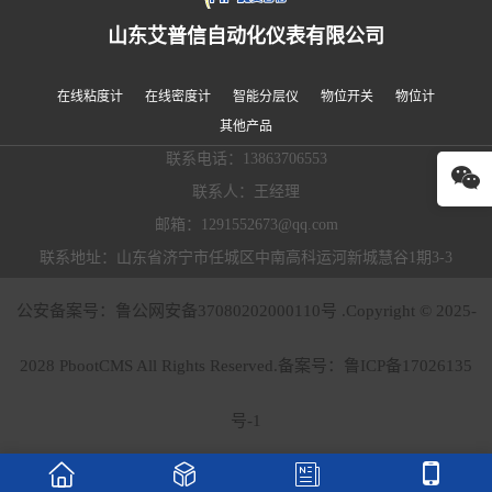
山东艾普信自动化仪表有限公司
在线粘度计
在线密度计
智能分层仪
物位开关
物位计
其他产品
联系电话：13863706553
联系人：王经理
邮箱：1291552673@qq.com
联系地址：山东省济宁市任城区中南高科运河新城慧谷1期3-3
公安备案号：鲁公网安备37080202000110号 .Copyright © 2025-
2028 PbootCMS All Rights Reserved.备案号：
鲁ICP备17026135
号-1



