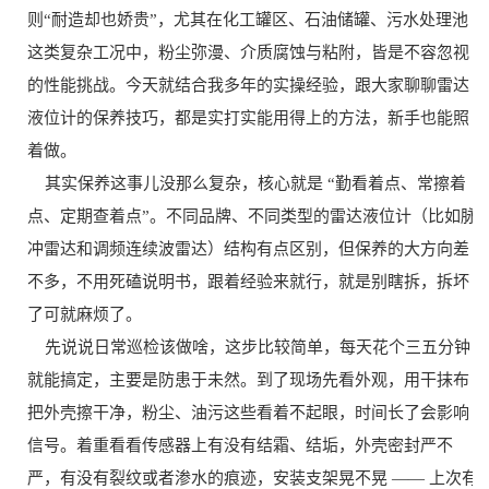
则“耐造却也娇贵”，尤其在化工罐区、石油储罐、污水处理池
这类复杂工况中，粉尘弥漫、介质腐蚀与粘附，皆是不容忽视
的性能挑战。今天就结合我多年的实操经验，跟大家聊聊雷达
液位计的保养技巧，都是实打实能用得上的方法，新手也能照
着做。
其实保养这事儿没那么复杂，核心就是 “勤看着点、常擦着
点、定期查着点”。不同品牌、不同类型的雷达液位计（比如脉
冲雷达和调频连续波雷达）结构有点区别，但保养的大方向差
不多，不用死磕说明书，跟着经验来就行，就是别瞎拆，拆坏
了可就麻烦了。
先说说日常巡检该做啥，这步比较简单，每天花个三五分钟
就能搞定，主要是防患于未然。到了现场先看外观，用干抹布
把外壳擦干净，粉尘、油污这些看着不起眼，时间长了会影响
信号。着重看看传感器上有没有结霜、结垢，外壳密封严不
严，有没有裂纹或者渗水的痕迹，安装支架晃不晃 —— 上次有