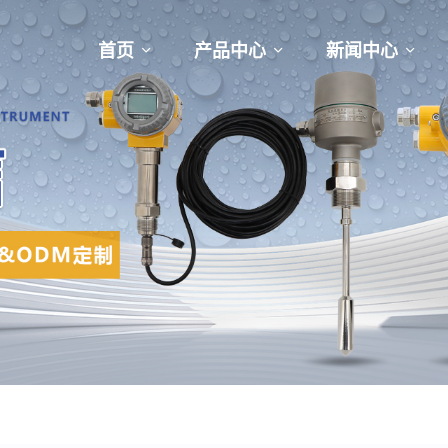
首页
产品中心
新闻中心