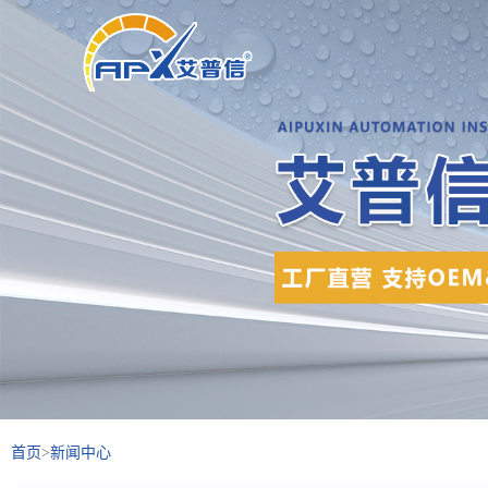
首页
>
新闻中心