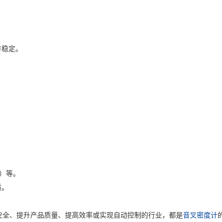
方稳定。
体）等。
质。
全、提升产品质量、提高效率或实现自动控制的行业，都是
音叉密度计