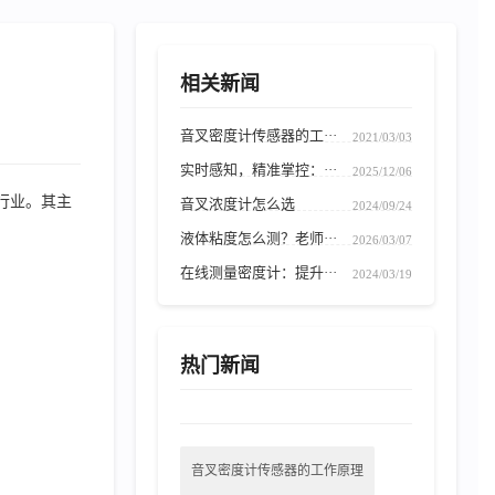
相关新闻
音叉密度计传感器的工···
2021/03/03
实时感知，精准掌控：···
2025/12/06
行业。其主
音叉浓度计怎么选
2024/09/24
液体粘度怎么测？老师···
2026/03/07
在线测量密度计：提升···
2024/03/19
热门新闻
音叉密度计传感器的工作原理