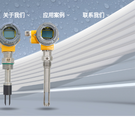
关于我们
应用案例
联系我们