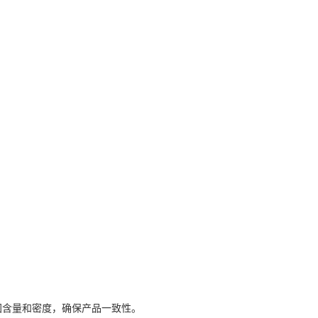
固含量和密度，确保产品一致性。