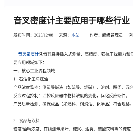
音叉密度计主要应用于哪些行业
发布时间：2025/12/08
来源：
本站
作者：超级管理员
浏
音叉密度计
凭借其直接插入式测量、高精度、强抗干扰能力和
要应用领域如下：
一、核心工业流程领域
1. 石油化工与炼油
产品浓度监控：测量酸碱液（如硫酸、烧碱）、溶剂、醇类、混
反应过程控制：监控反应器中物料浓度的变化，优化反应条件。
产品质量检测：确保成品（如燃料、润滑油、化学品）符合规格
2. 食品与饮料
糖度/酒精浓度：在线测量果汁、糖浆、酒类、碳酸饮料等的糖度（B