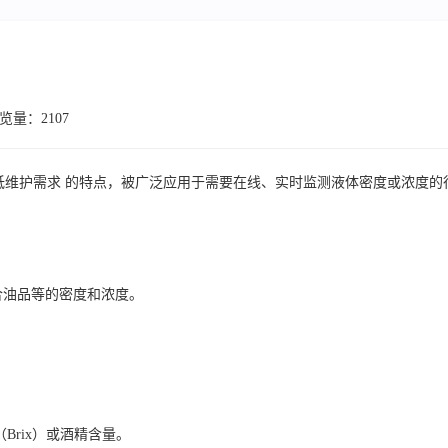
览量：2107
低维护需求 的特点，被广泛应用于需要在线、实时监测液体密度或浓度的
合油品等的密度和浓度。
。
rix）或酒精含量。