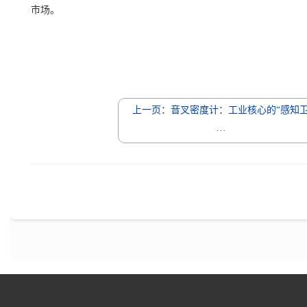
市场。
上一页：音叉密度计：工业核心的“感知
···