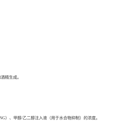
。
。
和酒精生成。
NG）、甲醇/乙二醇注入液（用于水合物抑制）的浓度。