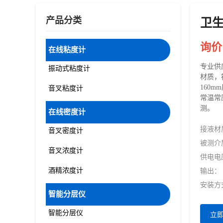
产品分类
卫
询价
在线粘度计
专业供
振动式粘度计
材质，
160
音叉粘度计
常温常
测。
在线密度计
接液材
音叉密度计
被测介
音叉浓度计
供电电
酒精浓度计
输出：
安装方
智能分层仪
智能分层仪
立