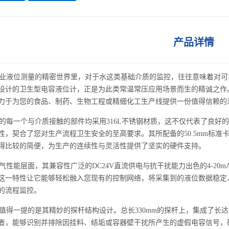
产品详情
液位测量的精密世界里，对于水这类基础介质的监控，往往意味着对可
设计的卫生型电容液位计，正是为此类常温常压应用场景而生的精诚之作
力于为您的食品、制药、生物工程或精细化工生产线提供一份值得信赖的
每一个与介质接触的部件均采用316L不锈钢材质，这不仅代表了良好
性，契合了您对生产流程卫生安全的至高要求。其所配备的50.5mm标
得比较的简便，为生产的连续性与灵活性提供了坚实的硬件支持。
性能层面，其兼容性广泛的DC24V直流供电与抗干扰能力出色的4-20
这一特性让它能够轻松融入您现有的控制网络，将采集到的液位数据稳定、
的流程监控。
得一提的是其精妙的探杆结构设计。总长330mm的探杆上，集成了长达
者，能够识别并排除因挂料、结垢或容器壁干扰所产生的虚假电容信号，