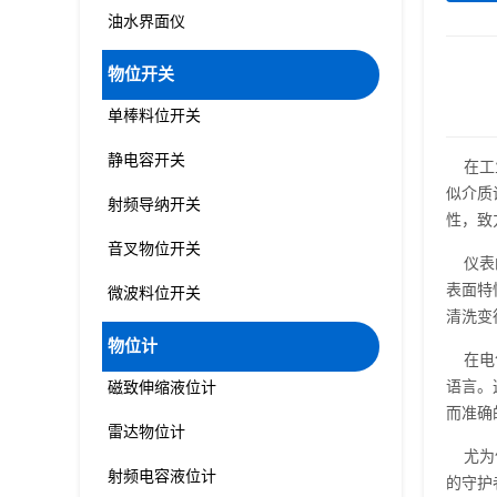
油水界面仪
物位开关
单棒料位开关
静电容开关
在工业
似介质
射频导纳开关
性，致
音叉物位开关
仪表的
表面特
微波料位开关
清洗变
物位计
在电气
语言。
磁致伸缩液位计
而准确
雷达物位计
尤为值
射频电容液位计
的守护