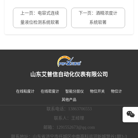
上一页：电容式连续
下一页：酒精浓度计
量液位检测系统软著
系统软著
山东艾普信自动化仪表有限公司
在线粘度计
在线密度计
智能分层仪
物位开关
物位计
其他产品
联系电话：13863706553
联系人：王经理
邮箱：1291552673@qq.com
联系地址：山东省济宁市任城区中南高科运河新城慧谷1期3-3