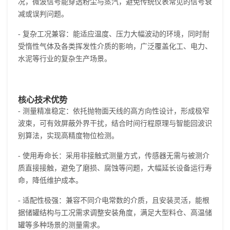
况，微波信号能穿透粉尘与蒸汽，避免传统仪表常见的信号衰
减或误判问题。
- 复杂工况兼容：能适应温度、压力大幅波动的环境，同时耐
受惰性气体及各类挥发性介质的影响，广泛覆盖化工、电力、
水泥等行业的复杂生产场景。
核心技术优势
- 测量精准稳定：依托抛物面天线的高方向性设计，形成极窄
波束，可有效屏蔽外界干扰，结合时间行程原理与智能回波识
别算法，实现高精度物位检测。
- 使用寿命长：采用非接触式测量方式，传感器无需与被测介
质直接接触，避免了磨损、腐蚀等问题，大幅延长设备运行寿
命，降低维护成本。
- 适配性极强：兼容不同介电常数的介质，且安装灵活，能根
据储罐结构与工况需求调整安装角度，满足大型料仓、高温储
罐等多种场景的测量需求。