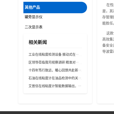
在性能
其他产品
是，其
罐旁显示仪
存管理
能胜任
二次显示表
这款专
高效集
相关新闻
备安全
导波雷
工业在线粘度检测设备 振动式在···
区领导莅临我司视察调研 精准对···
十四年笃行致远，暖心回馈共赴新···
石油在线粘度计在油品检测中的关···
艾普信在线粘度计智能数据输出，···