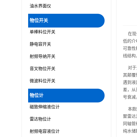
油水界面仪
物位开关
单棒料位开关
在现代
低的介
静电容开关
可靠性
线结构
射频导纳开关
对于无
音叉物位开关
其颠覆
微波料位开关
遇到液
差，从
物位计
号衰减
磁致伸缩液位计
本款同
聚雷达
雷达物位计
同轴管
纯水储
射频电容液位计