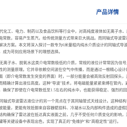
产品详情
化工、电力、制药以及食品饮料等行业中，对高纯度液体如无离子水、
电常数，容易产生蒸汽，给传统测量方式带来巨大挑战。而同轴式导波雷
解决方案。本文将深入探讨一款专为6米量程内纯水介质设计的同轴式导波
，成为苛刻应用场景下的理想选择。
离子水、脱氧水这类介电常数极低的介质，常规的液位计常常因为信号
性的测量原理。它并非依赖空间波在空气中传播，而是通过一根精心设计
面（即介电常数发生突变的界面）时，一部分能量会被高效反射回探头，
而精确计算出液位高度。这种“导波”技术，将电磁能量紧紧束缚在管内
，确保了即使在介电常数低至1.5左右的纯水中，也能获得稳定、强烈的
轴式导波雷达液位计的另一个亮点在于其同轴管式天线设计。这种结构
波能量，更能有效抵御来自容器壁挂料、冷凝水以及内部构件造成的虚假
结构确保了雷达波在抵达真实液面之前，几乎不受任何介质变化的影响，
罐等关键设备中表现出色，实现了真正的“免维护”和“高稳定性”运行。