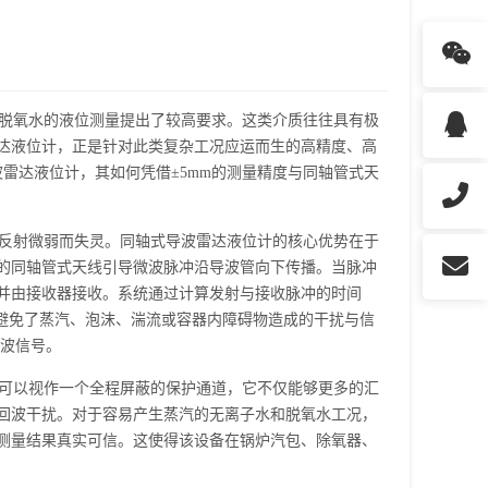
脱氧水的液位测量提出了较高要求。这类介质往往具有极
达液位计，正是针对此类复杂工况应运而生的高精度、高
雷达液位计，其如何凭借±5mm的测量精度与同轴管式天
反射微弱而失灵。同轴式导波雷达液位计的核心优势在于
的同轴管式天线引导微波脉冲沿导波管向下传播。当脉冲
并由接收器接收。系统通过计算发射与接收脉冲的时间
，避免了蒸汽、泡沫、湍流或容器内障碍物造成的干扰与信
回波信号。
可以视作一个全程屏蔽的保护通道，它不仅能够更多的汇
回波干扰。对于容易产生蒸汽的无离子水和脱氧水工况，
测量结果真实可信。这使得该设备在锅炉汽包、除氧器、