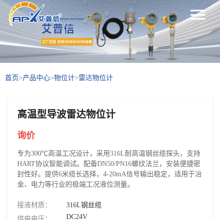
首页
>
产品中心
>
物位计
>
雷达物位计
高温型导波雷达物位计
询价
专为300℃高温工况设计，采用316L耐高温钢丝缆探头，支持
HART协议智能调试。配备DN50/PN16螺纹法兰，安装便捷密
封性好。提供6米缆长选择，4-20mA信号输出稳定，适用于冶
金、电力等行业的极端工况液位测量。
接液材质：
316L钢丝缆
DC24V
供电电压：