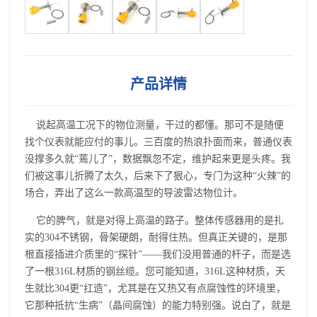
产品详情
说起高温工况下的物位测量，干过的都懂。那可不是随便
找个仪表就能应付的事儿。三百度的热浪扑面而来，普通仪表
没撑多久就“蔫儿了”，数据飘忽不定，维护起来更是头疼。我
们被这事儿折腾了太久，后来下了狠心，专门为这种“火辣”的
场合，弄出了这么一款高温型的导波雷达物位计。
它的脾气，就是对得上高温的路子。整体传感器用的是扎
实的304不锈钢，骨架硬朗，耐得住热。但真正关键的，是那
根直接插进介质里的“探针”——我们没用普通的杆子，而是选
了一根316L材质的钢丝缆。您可能知道，316L这种材质，天
生就比304更“扛造”，尤其是在又热又有点腐蚀性的环境里，
它那种抵抗“生病”（晶间腐蚀）的能力特别强。说白了，就是