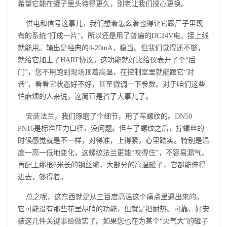
希望它能在罐子里头待得更久，别老让我们操心更换。
供电和信号这事儿，我们想着怎么着也得让它跟厂子里现
有的系统“打成一片”。所以还是用了普遍的DC24V电，接上线
就能用。输出是经典的4-20mA，稳当。但我们觉得还不够，
就给它加上了HART协议。这功能就好比给仪表开了个“后
门”，您不用跑到现场顶着高温，在控制室里就能跟它“对
话”，看看它状态好不好，甚至微调一下参数。对于咱们这些
怕麻烦的人来说，这简直是省了大事儿了。
安装法兰，我们琢磨了个细节，用了车螺纹的。DN50
PN16是标准压力口径，没问题。但车了螺纹之后，拧螺丝的
时候感觉就是不一样，对得准，上得紧，心里踏实。特别是温
度一高一低地变化，这螺纹法兰更能“咬得住”，不容易漏气。
再配上那根6米长的钢丝缆，大部分的高温罐子，它都能伸得
进去，够得着。
总之呢，这东西就是从三百度高温这个痛点里逼出来的。
它可能没有那些花里胡哨的功能，但就是把耐热、可靠、好安
装这几件关键事给做实了。如果您也在为某个“火气大”的罐子