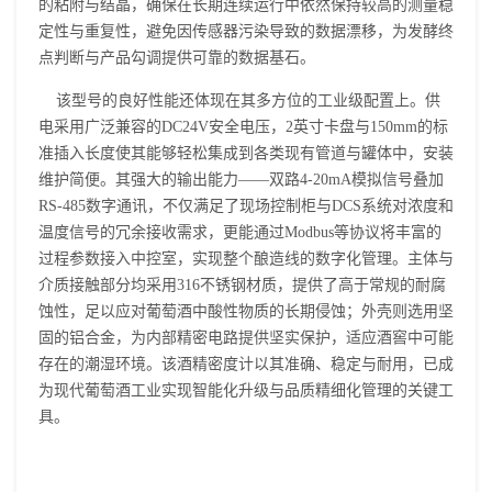
的粘附与结晶，确保在长期连续运行中依然保持较高的测量稳
定性与重复性，避免因传感器污染导致的数据漂移，为发酵终
点判断与产品勾调提供可靠的数据基石。
该型号的良好性能还体现在其多方位的工业级配置上。供
电采用广泛兼容的DC24V安全电压，2英寸卡盘与150mm的标
准插入长度使其能够轻松集成到各类现有管道与罐体中，安装
维护简便。其强大的输出能力——双路4-20mA模拟信号叠加
RS-485数字通讯，不仅满足了现场控制柜与DCS系统对浓度和
温度信号的冗余接收需求，更能通过Modbus等协议将丰富的
过程参数接入中控室，实现整个酿造线的数字化管理。主体与
介质接触部分均采用316不锈钢材质，提供了高于常规的耐腐
蚀性，足以应对葡萄酒中酸性物质的长期侵蚀；外壳则选用坚
固的铝合金，为内部精密电路提供坚实保护，适应酒窖中可能
存在的潮湿环境。该酒精密度计以其准确、稳定与耐用，已成
为现代葡萄酒工业实现智能化升级与品质精细化管理的关键工
具。