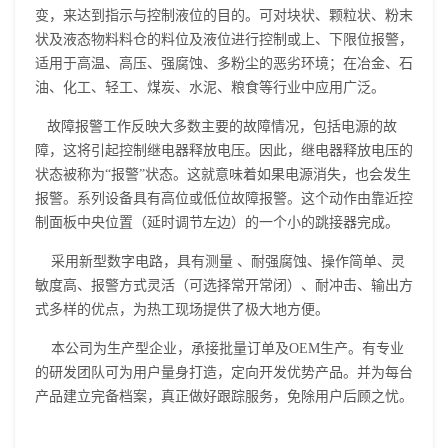
变，来达到指示与控制液位的目的。可对块状、颗粒状、粉末
状及液态物料料仓的料位及液位进行控制或上、下限位报警，
适用于高温、高压、强腐蚀、多粉尘的恶劣环境；在冶金、石
油、化工、轻工、煤炭、水泥、粮食等行业中应用广泛。
故障报警工作反映大多数主要的故障情况，包括电源的故
障，这将引起控制继电器释放电压。因此，继电器释放电压的
状态被称为“报警”状态。这就意味着如果电源消失，也会发生
报警。系列设备具有高位或低位故障报警。这个动作由靠近控
制面板中央位置（延时调节左边）的一个小的跳接器完成。
采用新型数字电路，具有测量 、耐强腐蚀、操作简单、灵
敏度高、报警方式灵活（可选择常开常闭）、耐冲击、输出方
式多样的优点，为热工现场提供了极大地方便。
本公司为生产型企业，承接批量订单及OEM生产。有专业
的研发团队可为用户量身打造，定向开发优势产品。并为每台
产品建立完备档案，真正做好跟踪服务，免除用户后顾之忧。