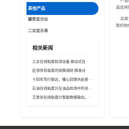
产品标
温适用
其他产品
此款
罐旁显示仪
靠的物
二次显示表
相关新闻
工业在线粘度检测设备 振动式在···
区领导莅临我司视察调研 精准对···
十四年笃行致远，暖心回馈共赴新···
石油在线粘度计在油品检测中的关···
艾普信在线粘度计智能数据输出，···