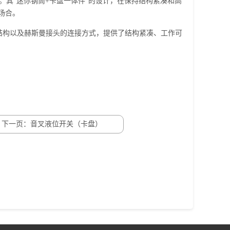
其“迷你钢筒+卡盘一体件”的设计，在保持结构紧凑和高
场合。
深结构以及赫斯曼接头的连接方式，提供了结构紧凑、工作可
下一页：音叉液位开关（卡盘）