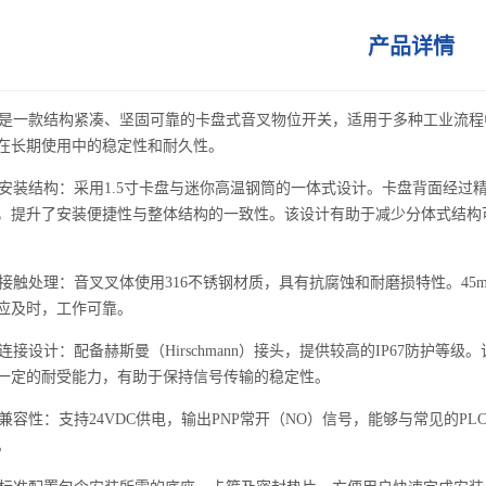
产品详情
一款结构紧凑、坚固可靠的卡盘式音叉物位开关，适用于多种工业流程
在长期使用中的稳定性和耐久性。
装结构：采用1.5寸卡盘与迷你高温钢筒的一体式设计。卡盘背面经过精密
，提升了安装便捷性与整体结构的一致性。该设计有助于减少分体式结构
触处理：音叉叉体使用316不锈钢材质，具有抗腐蚀和耐磨损特性。45
应及时，工作可靠。
接设计：配备赫斯曼（Hirschmann）接头，提供较高的IP67防护
一定的耐受能力，有助于保持信号传输的稳定性。
容性：支持24VDC供电，输出PNP常开（NO）信号，能够与常见的P
。