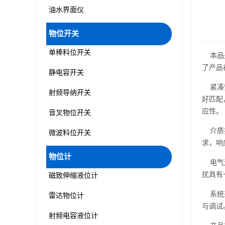
油水界面仪
物位开关
单棒料位开关
本品是
了产品
静电容开关
紧凑安
射频导纳开关
好匹配
应性。
音叉物位开关
介质接
微波料位开关
求，响
物位计
电气连
扰具有
磁致伸缩液位计
系统兼
雷达物位计
与调试
射频电容液位计