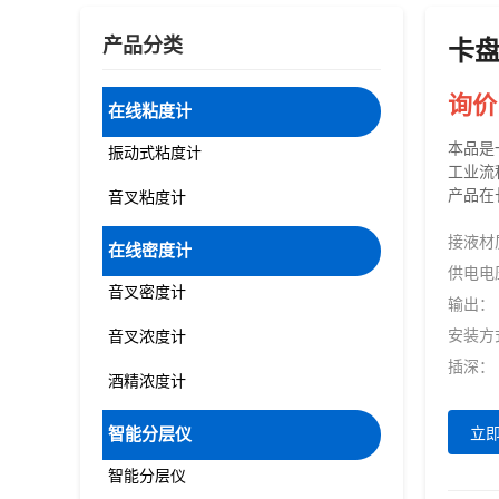
产品分类
卡
询价
在线粘度计
本品是
振动式粘度计
工业流
产品在
音叉粘度计
接液材
在线密度计
供电电
音叉密度计
输出：
安装方
音叉浓度计
插深：
酒精浓度计
智能分层仪
立
智能分层仪