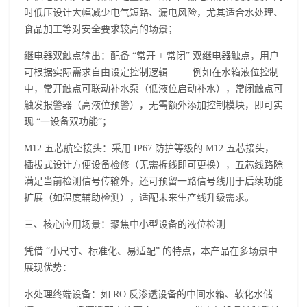
时低压设计大幅减少电气短路、漏电风险，尤其适合水处理、
食品加工等对安全要求较高的场景；
继电器双触点输出：配备 “常开 + 常闭” 双继电器触点，用户
可根据实际需求自由设定控制逻辑 —— 例如在水箱液位控制
中，常开触点可联动补水泵（低液位启动补水），常闭触点可
触发报警器（高液位预警），无需额外添加控制模块，即可实
现 “一设备双功能”；
M12 五芯航空接头：采用 IP67 防护等级的 M12 五芯接头，
插拔式设计方便设备检修（无需拆线即可更换），五芯线路除
满足当前检测信号传输外，还可预留一路信号线用于后续功能
扩展（如温度辅助检测），适配未来生产线升级需求。
三、核心应用场景：聚焦中小型设备的液位检测
凭借 “小尺寸、标准化、易适配” 的特点，本产品在多场景中
展现优势：
水处理终端设备：如 RO 反渗透设备的中间水箱、软化水储