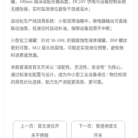
罐，100mm 插深适配水箱高度，DC24V 供电与设备控制系统
无缝衔接，实时监测液位避免干烧或溢水；
自动化生产线润滑系统：小型润滑油箱中，继电器输出可直接
联动油泵，低液位时自动补油，保障设备润滑不中断；
小型化工储罐：针对 50-100L 的弱腐蚀性液体储罐，BSP 螺纹
密封可靠，M12 接头抗腐蚀，可稳定实现液位预警，避免物
料浪费或泄漏。
本款紧凑型
音叉开关
以 “适配性、灵活性、安全性” 为核心，
通过标准化配置与设计，成为中小型工业设备液位 / 物位检测
的高性价比选择，助力生产流程更高效、更可靠。
上一页：音叉液位开
下一页：管道用音叉
关不锈钢
开关