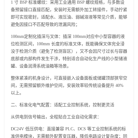
1 寸 BSP 标准螺纹：采用工业通用 BSP 螺纹规格，与多数设
备预留接口直接匹配，安装时无需额外加工转接件，手动拧紧
即可实现密封，适配水、液压油、弱碱溶液等常见介质，能够
避免因接口不匹配导致的泄漏风险；
100mm定制化插深与叉体：插深 100mm对应中小型容器的液
位检测区间，100mm 长度的标准叉体，既能确保叉体完全浸
没于检测介质（避免了检测盲区），又不会因尺寸过长与容器
底部或内部构件发生干涉，特别适合自动化生产线的小型储液
罐、设备润滑系统油箱等场景。
整体紧凑的机身设计，可直接嵌入设备面板或储罐顶部狭窄空
间，无需预留额外维护空间，安装效率较传统设备提升 40%
以上。
二、标准化电气配置：适配工业控制系统，控制更灵活
从供电到信号输出，全程贴合工业自动化需求：
DC24V 低压供电：直接兼容 PLC、DCS 等工业控制系统的标
准供电模块，无需额外配置变压器，降低电路设计复杂度；同