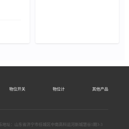
物位开关
物位计
其他产品
系地址：山东省济宁市任城区中南高科运河新城慧谷1期3-3