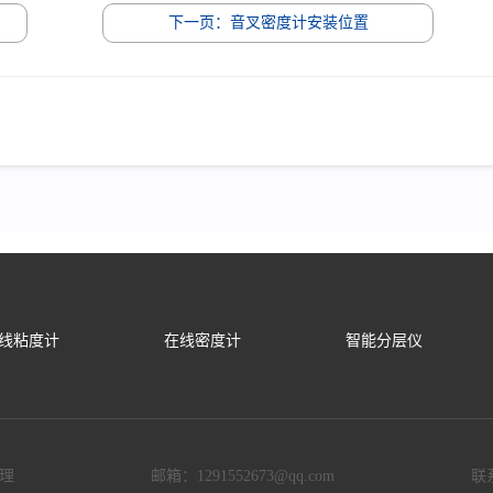
下一页：音叉密度计安装位置
线粘度计
在线密度计
智能分层仪
理
邮箱：1291552673@qq.com
联