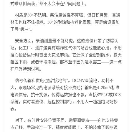
式罐从侧面装，都不太会卡在空间问题上。
材质是304不锈钢。柴油腐蚀性不算强，但日积月累，普通
材质也扛不住损耗。304的耐蚀和抗老化表现，算是给设备加
了层“缓冲”。
安全方面，柴油测量最不能马虎。这款液位计带了防爆认
证，化工厂、油库这类有爆炸性气体的场合也能放心用，不用
担心设备运行时冒出火花惹麻烦。它还做了全密封防水，露天
罐区下雨、或者环境潮湿，都不至于因为进水罢工——这一点
在户外特别讨喜。
信号传输和供电也挺“接地气”。DC24V直流电，功耗不
大，跟现场常见的电源系统对接不费劲；输出是4–20mA标准
电流信号，抗干扰强，传得远数据也不飘，直接进PLC或DCS
系统，实时看液位、远程控制都行，不用人一趟趟跑现场抄
表。
对了，有时候安装位置不同，需要调零点——它也支持零
点迁移，手动校准一下，精度就能跟上，不怕装偏了影响读