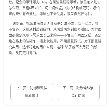
数。配套的浮球浮力0.65，在柴油里稳稳浮着，液位怎么动它
怎么跟；重锤6厘米长，调一调位置，缆式结构就更稳，哪怕
罐内柴油有点波动，浮球也不会乱晃，误差自然控得住。
说到底，挑柴油液位计无非就是：准不准、安不安全、省
不省心。这款从材质到结构，从防爆防水到信号适配，方方面
面都像是从现场需求里长出来的——不管是车间固定罐，还是
跑在路上的油罐车，接上就能用，不用反复调试。对于那些讲
究实用、追求稳定的用户来说，这种“装了就不太用管”的设
备，反而更对胃口。
上一页：防爆磁致伸
下一页：磁致伸缩液
缩液位计
位计防腐