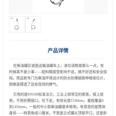
产品详情
在柴油罐区或是运输油罐车上，液位读数差那么一点，有
时候真不是小事——配料精度受影响不说，搞不好还和安全挂
钩。而这款专门为柴油环境设计的防水防爆磁致伸缩液位计，
倒像是摸透了这些现场的脾气。
它用的是DN100标准法兰，工业上很常见的那类，接上就
用，不用折腾接口。往下走，有效长度1530mm，量程覆盖0
到1450mm，一般的中小型柴油罐基本够用。有意思的是筒体
直径——特意做成12厘米，不管是立式罐从顶部开口，还是卧