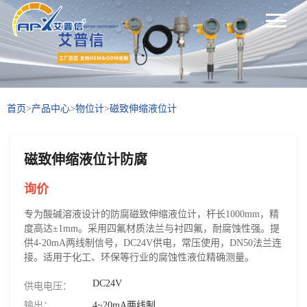
首页
>
产品中心
>
物位计
>
磁致伸缩液位计
磁致伸缩液位计防腐
询价
专为酸碱溶液设计的防腐磁致伸缩液位计，杆长1000mm，精
度高达±1mm。采用四氟材质法兰与衬四氟，耐腐蚀性强。提
供4-20mA两线制信号，DC24V供电，常压使用，DN50法兰连
接。适用于化工、环保等行业的腐蚀性液位精确测量。
DC24V
供电电压：
输出：
4~20mA两线制