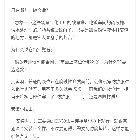
用在哪儿比较合适？
想象一下这些场景：化工厂的酸储罐、电镀车间的药液槽、
污水处理厂的加药系统...说白了，只要是跟腐蚀性液体打交道
的地方，都是它大显身手的舞台！
为什么说它特别靠谱？
很多老师傅可能会问："市面上液位计那么多，为什么非要
选这款？"
其实啊，普通的液位计在腐蚀性介质面前，就像没穿防护服进
入化学实验室，用不了多久就会"受伤"。而我们的液位计，相
当于给核心部件穿上了"防护服"——而且还是四氟材质！
安装小贴士：
安装时，只需要通过DN50法兰连接到容器上就行，就跟普
通法兰安装一个样。不过要记得，需要配防腐垫片，这样才能
确保万无一失。