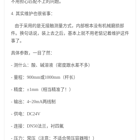
不用担心匹配不上的问题。
4. 其实维护也很省事：
由于采用的是无接触测量方式，内部根本没有机械磨损部
件。换句话说，装上去之后，基本上就不用老惦记着维护这件
事了。
具体参数，一目了然：
- 测什么：酸、碱溶液（密度跟水差不多）
- 量程：900mm或1000mm（杆长）
- 精度：±1mm（相当精准了！）
- 输出：4~20mA两线制
- 供电：DC24V
- 连接：DN50法兰，衬四氟
- 压力：常压（注意：不适合带压容器哦！）