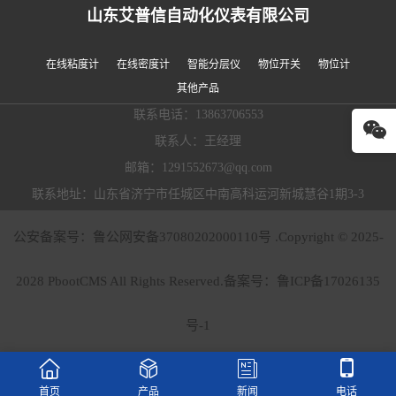
山东艾普信自动化仪表有限公司
在线粘度计
在线密度计
智能分层仪
物位开关
物位计
其他产品
联系电话：13863706553
联系人：王经理
邮箱：1291552673@qq.com
联系地址：山东省济宁市任城区中南高科运河新城慧谷1期3-3
公安备案号：鲁公网安备37080202000110号 .Copyright © 2025-
2028 PbootCMS All Rights Reserved.备案号：
鲁ICP备17026135
号-1




首页
产品
新闻
电话