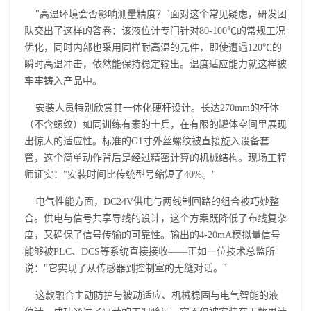
"高温环境会否影响测量精度？"面对这个常见疑虑，研发团
队交出了这样的答卷：该液位计专门针对80-100℃的常规工况
优化，同时内部也采用同样耐高温的元件，即使遭遇120℃的
瞬时高温冲击，依然能保持稳定输出。温度适应能力就这样被
牢牢铸入产品中。
安装人员特别欣赏其一体化硬杆设计。长达270mm的杆体
（不含螺纹）如同训练有素的士兵，在有限的罐体空间里展现
出惊人的适应性。标准的G1寸外丝螺纹被直接旋入设备套
管，这个简单动作背后是经过精密计算的机械结构。现场工程
师证实："安装时间比传统型号缩短了40%。"
电气性能方面，DC24V供电与两线制回路的组合被巧妙整
合。供电与信号共享导线的设计，这个方案既降低了布线复杂
度，又确保了信号传输的可靠性。输出的4-20mA模拟量信号
能够被PLC、DCS等系统直接接收——正如一位技术总监所
说："它实现了从传感器到控制室的无缝对话。"
这款融合主动防护与被动适应、机械稳固与电气智能的液